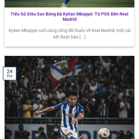
Tiểu Sử Siêu Sao Bóng Đá Kylian Mbappé: Từ PSG Đến Real
Madrid
Kylian Mbappé cuối cùng cũng đã thuộc về Real Madrid, một cái
kết được báo [...]
24
Th3