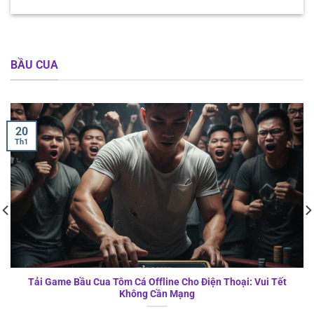
BẦU CUA
20
Th1
Tải Game Bầu Cua Tôm Cá Offline Cho Điện Thoại: Vui Tết
Không Cần Mạng