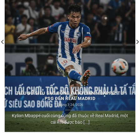
TIỂU SỬ SIÊU SAO BÓNG ĐÁ KYLIAN MBAPPÉ: TỪ
PSG ĐẾN REAL MADRID
Tháng 3 24, 2026
Kylian Mbappé cuối cùng cũng đã thuộc về Real Madrid, một
cái kết được báo [...]