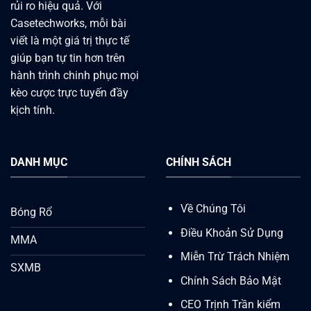
rủi ro hiệu quả. Với
Casetechworks, mỗi bài
viết là một giá trị thực tế
giúp bạn tự tin hơn trên
hành trình chinh phục mọi
kèo cược trực tuyến đầy
kịch tính.
DANH MỤC
CHÍNH SÁCH
Về Chúng Tôi
Bóng Rổ
Điều Khoản Sử Dụng
MMA
Miễn Trừ Trách Nhiệm
SXMB
Chính Sách Bảo Mật
CEO Trịnh Trần kiểm