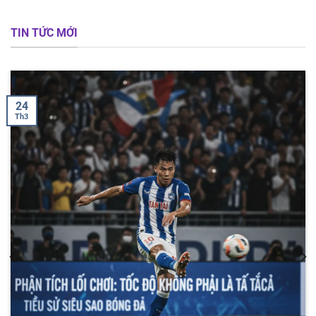
TIN TỨC MỚI
24
Th3