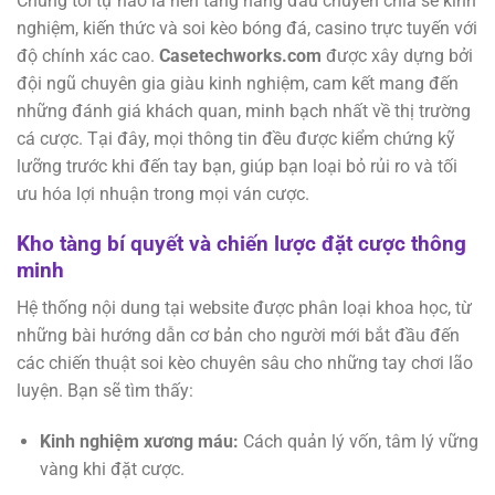
Chúng tôi tự hào là nền tảng hàng đầu chuyên chia sẻ kinh
nghiệm, kiến thức và soi kèo bóng đá, casino trực tuyến với
độ chính xác cao.
Casetechworks.com
được xây dựng bởi
đội ngũ chuyên gia giàu kinh nghiệm, cam kết mang đến
những đánh giá khách quan, minh bạch nhất về thị trường
cá cược. Tại đây, mọi thông tin đều được kiểm chứng kỹ
lưỡng trước khi đến tay bạn, giúp bạn loại bỏ rủi ro và tối
ưu hóa lợi nhuận trong mọi ván cược.
Kho tàng bí quyết và chiến lược đặt cược thông
minh
Hệ thống nội dung tại website được phân loại khoa học, từ
những bài hướng dẫn cơ bản cho người mới bắt đầu đến
các chiến thuật soi kèo chuyên sâu cho những tay chơi lão
luyện. Bạn sẽ tìm thấy:
Kinh nghiệm xương máu:
Cách quản lý vốn, tâm lý vững
vàng khi đặt cược.