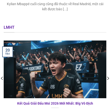
Kylian Mbappé cuối cùng cũng đã thuộc về Real Madrid, một cái
kết được báo [...]
LMHT
20
Th1
Kết Quả Giải Đấu Msi 2026 Mới Nhất: Blg Vô Địch