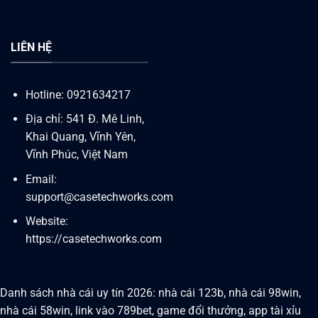
LIÊN HỆ
Hotline: 0921634217
Địa chỉ: 541 Đ. Mê Linh,
Khai Quang, Vĩnh Yên,
Vĩnh Phúc, Việt Nam
Email:
support@casetechworks.com
Website:
https://casetechworks.com
Danh sách nhà cái uy tín 2026:
nhà cái 123b
,
nhà cái 98win
,
nhà cái 58win
,
link vào 789bet
,
game đổi thưởng
,
app tài xỉu