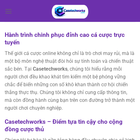
Bỏ
qua
nội
dung
Hành trình chinh phục đỉnh cao cá cược trực
tuyến
Thế giới cá cược online không chỉ là trò chơi may rủi, mà là
một bộ môn nghệ thuật đòi hỏi sự tính toán và chiến thuật
sắc bén. Tại
Casetechworks
, chúng tôi hiểu rằng mỗi
người chơi đều khao khát tìm kiếm một bệ phóng vững
chắc để biến những con số khô khan thành cơ hội chiến
thắng thực thụ. Chúng tôi không chỉ cung cấp thông tin,
mà còn đồng hành cùng bạn trên con đường trở thành một
người chơi chuyên nghiệp.
Casetechworks – Điểm tựa tin cậy cho cộng
đồng cược thủ