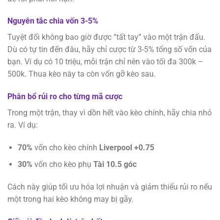
Nguyên tắc chia vốn 3-5%
Tuyệt đối không bao giờ được “tất tay” vào một trận đấu.
Dù có tự tin đến đâu, hãy chỉ cược từ 3-5% tổng số vốn của
bạn. Ví dụ có 10 triệu, mỗi trận chỉ nên vào tối đa 300k –
500k. Thua kèo này ta còn vốn gỡ kèo sau.
Phân bổ rủi ro cho từng mã cược
Trong một trận, thay vì dồn hết vào kèo chính, hãy chia nhỏ
ra. Ví dụ:
70%
vốn cho kèo chính
Liverpool +0.75
30%
vốn cho kèo phụ
Tài 10.5 góc
Cách này giúp tối ưu hóa lợi nhuận và giảm thiểu rủi ro nếu
một trong hai kèo không may bị gãy.