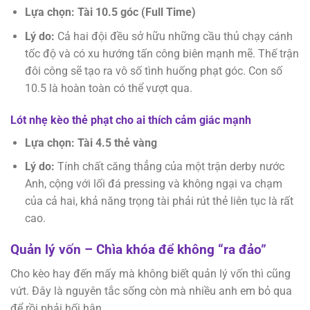
Lựa chọn:
Tài 10.5 góc (Full Time)
Lý do:
Cả hai đội đều sở hữu những cầu thủ chạy cánh
tốc độ và có xu hướng tấn công biên mạnh mẽ. Thế trận
đôi công sẽ tạo ra vô số tình huống phạt góc. Con số
10.5 là hoàn toàn có thể vượt qua.
Lót nhẹ kèo thẻ phạt cho ai thích cảm giác mạnh
Lựa chọn:
Tài 4.5 thẻ vàng
Lý do:
Tính chất căng thẳng của một trận derby nước
Anh, cộng với lối đá pressing và không ngại va chạm
của cả hai, khả năng trọng tài phải rút thẻ liên tục là rất
cao.
Quản lý vốn – Chìa khóa để không “ra đảo”
Cho kèo hay đến mấy mà không biết quản lý vốn thì cũng
vứt. Đây là nguyên tắc sống còn mà nhiều anh em bỏ qua
để rồi phải hối hận.