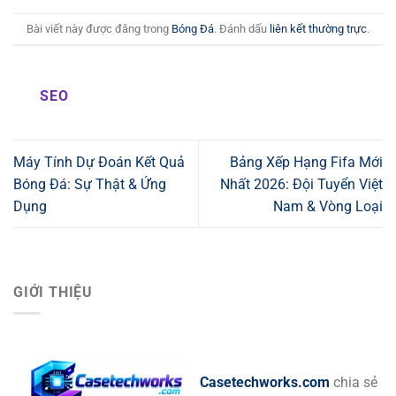
Bài viết này được đăng trong
Bóng Đá
. Đánh dấu
liên kết thường trực
.
SEO
Máy Tính Dự Đoán Kết Quả
Bảng Xếp Hạng Fifa Mới
Bóng Đá: Sự Thật & Ứng
Nhất 2026: Đội Tuyển Việt
Dụng
Nam & Vòng Loại
GIỚI THIỆU
Casetechworks.com
chia sẻ