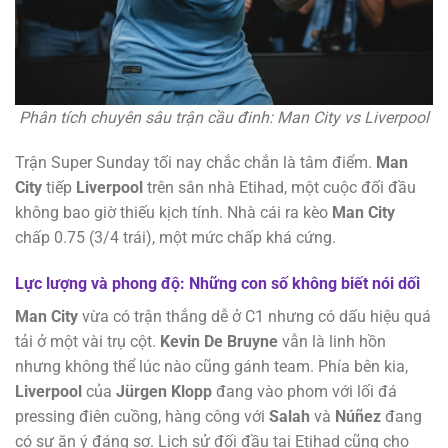
Phân tích chuyên sâu trận cầu đinh: Man City vs Liverpool
Trận Super Sunday tối nay chắc chắn là tâm điểm.
Man
City
tiếp
Liverpool
trên sân nhà Etihad, một cuộc đối đầu
không bao giờ thiếu kịch tính. Nhà cái ra kèo
Man City
chấp 0.75 (3/4 trái), một mức chấp khá cứng.
Lực lượng và phong độ: Những con số không biết nói dối
Man City
vừa có trận thắng dễ ở C1 nhưng có dấu hiệu quá
tải ở một vài trụ cột.
Kevin De Bruyne
vẫn là linh hồn
nhưng không thể lúc nào cũng gánh team. Phía bên kia,
Liverpool
của
Jürgen Klopp
đang vào phom với lối đá
pressing điên cuồng, hàng công với
Salah
và
Núñez
đang
có sự ăn ý đáng sợ. Lịch sử đối đầu tại Etihad cũng cho