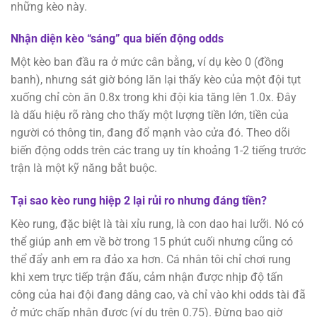
những kèo này.
Nhận diện kèo “sáng” qua biến động odds
Một kèo ban đầu ra ở mức cân bằng, ví dụ kèo 0 (đồng
banh), nhưng sát giờ bóng lăn lại thấy kèo của một đội tụt
xuống chỉ còn ăn 0.8x trong khi đội kia tăng lên 1.0x. Đây
là dấu hiệu rõ ràng cho thấy một lượng tiền lớn, tiền của
người có thông tin, đang đổ mạnh vào cửa đó. Theo dõi
biến động odds trên các trang uy tín khoảng 1-2 tiếng trước
trận là một kỹ năng bắt buộc.
Tại sao kèo rung hiệp 2 lại rủi ro nhưng đáng tiền?
Kèo rung, đặc biệt là tài xỉu rung, là con dao hai lưỡi. Nó có
thể giúp anh em về bờ trong 15 phút cuối nhưng cũng có
thể đẩy anh em ra đảo xa hơn. Cá nhân tôi chỉ chơi rung
khi xem trực tiếp trận đấu, cảm nhận được nhịp độ tấn
công của hai đội đang dâng cao, và chỉ vào khi odds tài đã
ở mức chấp nhận được (ví dụ trên 0.75). Đừng bao giờ