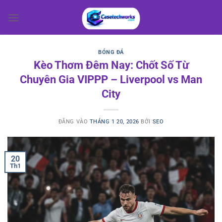
Bỏ
qua
nội
dung
BÓNG ĐÁ
Kèo Thơm Đêm Nay: Chốt Số Từ
Chuyên Gia VIPPP – Liverpool vs Man
City
ĐĂNG VÀO
THÁNG 1 20, 2026
BỞI
SEO
20
Th1