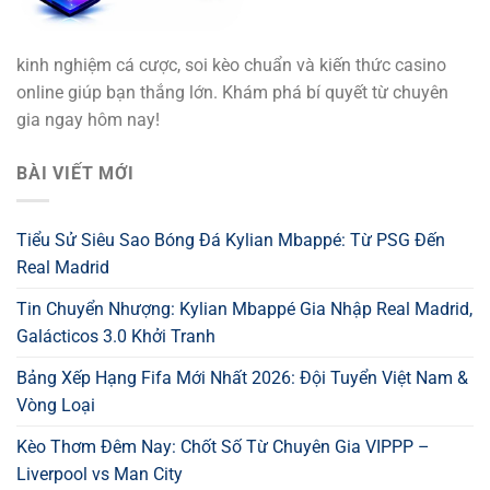
kinh nghiệm cá cược, soi kèo chuẩn và kiến thức casino
online giúp bạn thắng lớn. Khám phá bí quyết từ chuyên
gia ngay hôm nay!
BÀI VIẾT MỚI
Tiểu Sử Siêu Sao Bóng Đá Kylian Mbappé: Từ PSG Đến
Real Madrid
Tin Chuyển Nhượng: Kylian Mbappé Gia Nhập Real Madrid,
Galácticos 3.0 Khởi Tranh
Bảng Xếp Hạng Fifa Mới Nhất 2026: Đội Tuyển Việt Nam &
Vòng Loại
Kèo Thơm Đêm Nay: Chốt Số Từ Chuyên Gia VIPPP –
Liverpool vs Man City