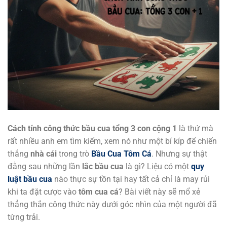
Cách tính công thức bầu cua tổng 3 con cộng 1
là thứ mà
rất nhiều anh em tìm kiếm, xem nó như một bí kíp để chiến
thắng
nhà cái
trong trò
Bầu Cua Tôm Cá
. Nhưng sự thật
đằng sau những lần
lắc bầu cua
là gì? Liệu có một
quy
luật bầu cua
nào thực sự tồn tại hay tất cả chỉ là may rủi
khi ta đặt cược vào
tôm cua cá
? Bài viết này sẽ mổ xẻ
thẳng thắn công thức này dưới góc nhìn của một người đã
từng trải.