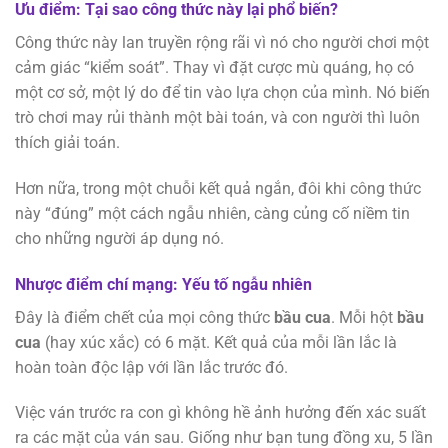
Ưu điểm: Tại sao công thức này lại phổ biến?
Công thức này lan truyền rộng rãi vì nó cho người chơi một
cảm giác “kiểm soát”. Thay vì đặt cược mù quáng, họ có
một cơ sở, một lý do để tin vào lựa chọn của mình. Nó biến
trò chơi may rủi thành một bài toán, và con người thì luôn
thích giải toán.
Hơn nữa, trong một chuỗi kết quả ngắn, đôi khi công thức
này “đúng” một cách ngẫu nhiên, càng củng cố niềm tin
cho những người áp dụng nó.
Nhược điểm chí mạng: Yếu tố ngẫu nhiên
Đây là điểm chết của mọi công thức
bầu cua
. Mỗi hột
bầu
cua
(hay xúc xắc) có 6 mặt. Kết quả của mỗi lần lắc là
hoàn toàn độc lập với lần lắc trước đó.
Việc ván trước ra con gì không hề ảnh hưởng đến xác suất
ra các mặt của ván sau. Giống như bạn tung đồng xu, 5 lần