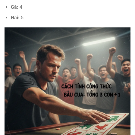
Gà:
4
Nai:
5