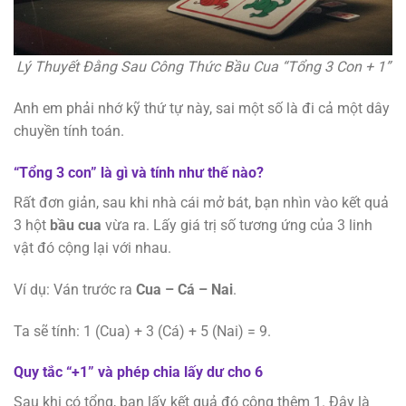
Lý Thuyết Đằng Sau Công Thức Bầu Cua “Tổng 3 Con + 1”
Anh em phải nhớ kỹ thứ tự này, sai một số là đi cả một dây
chuyền tính toán.
“Tổng 3 con” là gì và tính như thế nào?
Rất đơn giản, sau khi nhà cái mở bát, bạn nhìn vào kết quả
3 hột
bầu cua
vừa ra. Lấy giá trị số tương ứng của 3 linh
vật đó cộng lại với nhau.
Ví dụ: Ván trước ra
Cua – Cá – Nai
.
Ta sẽ tính: 1 (Cua) + 3 (Cá) + 5 (Nai) = 9.
Quy tắc “+1” và phép chia lấy dư cho 6
Sau khi có tổng, bạn lấy kết quả đó cộng thêm 1. Đây là