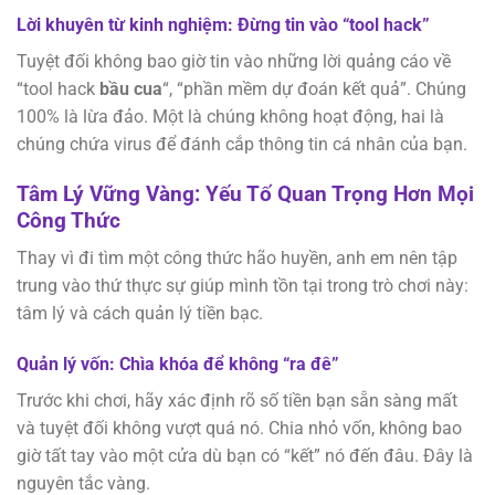
Lời khuyên từ kinh nghiệm: Đừng tin vào “tool hack”
Tuyệt đối không bao giờ tin vào những lời quảng cáo về
“tool hack
bầu cua
“, “phần mềm dự đoán kết quả”. Chúng
100% là lừa đảo. Một là chúng không hoạt động, hai là
chúng chứa virus để đánh cắp thông tin cá nhân của bạn.
Tâm Lý Vững Vàng: Yếu Tố Quan Trọng Hơn Mọi
Công Thức
Thay vì đi tìm một công thức hão huyền, anh em nên tập
trung vào thứ thực sự giúp mình tồn tại trong trò chơi này:
tâm lý và cách quản lý tiền bạc.
Quản lý vốn: Chìa khóa để không “ra đê”
Trước khi chơi, hãy xác định rõ số tiền bạn sẵn sàng mất
và tuyệt đối không vượt quá nó. Chia nhỏ vốn, không bao
giờ tất tay vào một cửa dù bạn có “kết” nó đến đâu. Đây là
nguyên tắc vàng.