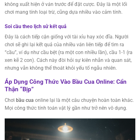
không xuất hiện ở ván trước để đặt cược. Đây là một lối
chơi mang tính loại trừ, cũng dựa nhiều vào cảm tính.
Soi cầu theo lịch sử kết quả
Đây là cách tiếp cận giống với tài xỉu hay xóc đĩa. Người
chơi sẽ ghi lại kết quả của nhiều ván liên tiếp để tìm ra
“cầu”, ví dụ như cầu bệt (ra một con nhiều lần), cầu 1-1 (ra
xen kẽ 2 con). Cách này đòi hỏi sự kiên nhẫn và quan sát,
nhưng vẫn không thể thoát khỏi yếu tố ngẫu nhiên.
Áp Dụng Công Thức Vào Bầu Cua Online: Cẩn
Thận “Bịp”
Chơi
bầu cua
online lại là một câu chuyện hoàn toàn khác.
Mọi công thức tính toán vật lý gần như trở nên vô dụng.