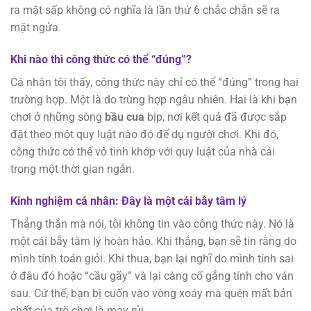
ra mặt sấp không có nghĩa là lần thứ 6 chắc chắn sẽ ra
mặt ngửa.
Khi nào thì công thức có thể “đúng”?
Cá nhân tôi thấy, công thức này chỉ có thể “đúng” trong hai
trường hợp. Một là do trùng hợp ngẫu nhiên. Hai là khi bạn
chơi ở những sòng
bầu cua
bịp, nơi kết quả đã được sắp
đặt theo một quy luật nào đó để dụ người chơi. Khi đó,
công thức có thể vô tình khớp với quy luật của nhà cái
trong một thời gian ngắn.
Kinh nghiệm cá nhân: Đây là một cái bẫy tâm lý
Thẳng thắn mà nói, tôi không tin vào công thức này. Nó là
một cái bẫy tâm lý hoàn hảo. Khi thắng, bạn sẽ tin rằng do
mình tính toán giỏi. Khi thua, bạn lại nghĩ do mình tính sai
ở đâu đó hoặc “cầu gãy” và lại càng cố gắng tính cho ván
sau. Cứ thế, bạn bị cuốn vào vòng xoáy mà quên mất bản
chất của trò chơi là may rủi.