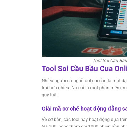
Tool Soi Cầu Bầu
Tool Soi Cầu Bầu Cua Onl
Nhiều người cứ nghĩ tool soi cầu là một dạ
trụi hơn nhiều. Nó chỉ là một phần mềm, mộ
quy luật.
Giải mã cơ chế hoạt động đằng sa
Về cơ bản, các tool này hoạt động dựa trên
50, 100, hoặc thậm chí 1000 phiên gần nhấ