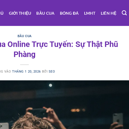
HỦ
GIỚI THIỆU
BẦU CUA
BÓNG ĐÁ
LMHT
LIÊN HỆ
BẦU CUA
ua Online Trực Tuyến: Sự Thật Phũ
Phàng
NG VÀO
THÁNG 1 20, 2026
BỞI
SEO