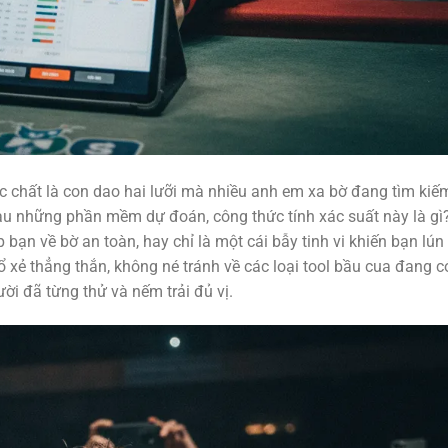
c chất là con dao hai lưỡi mà nhiều anh em xa bờ đang tìm kiế
sau những phần mềm dự đoán, công thức tính xác suất này là gì
 bạn về bờ an toàn, hay chỉ là một cái bẫy tinh vi khiến bạn lún
ổ xẻ thẳng thắn, không né tránh về các loại tool bầu cua đang c
ười đã từng thử và nếm trải đủ vị.