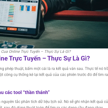
 Cua Online Trực Tuyến – Thực Sự Là Gì?
ine Trực Tuyến – Thực Sự Là Gì?
ng phép thuật, bấm một cái là ra kết quả ván sau. Thực tế nó tr
t công cụ thống kê lại kết quả của các phiên trước đó để tìm ra
u các tool “thần thánh”
 nguyên tắc phân tích dữ liệu lịch sử. Nó sẽ ghi nhận kết quả c
t, sau đó dùng thuật toán để tìm ra các dạng cầu đang chạy.