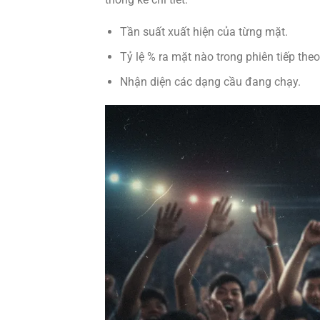
Tần suất xuất hiện của từng mặt.
Tỷ lệ % ra mặt nào trong phiên tiếp theo
Nhận diện các dạng cầu đang chạy.