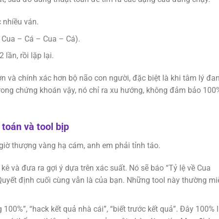
c nhiều ván.
ụ Cua – Cá – Cua – Cá).
lần, rồi lặp lại.
ơn và chính xác hơn bộ não con người, đặc biệt là khi tâm lý đa
trong chứng khoán vậy, nó chỉ ra xu hướng, không đảm bảo 100
 toán và tool bịp
 giờ thượng vàng hạ cám, anh em phải tỉnh táo.
kê và đưa ra gợi ý dựa trên xác suất. Nó sẽ báo “Tỷ lệ về Cua
Quyết định cuối cùng vẫn là của bạn. Những tool này thường mi
100%”, “hack kết quả nhà cái”, “biết trước kết quả”. Đây 100% 