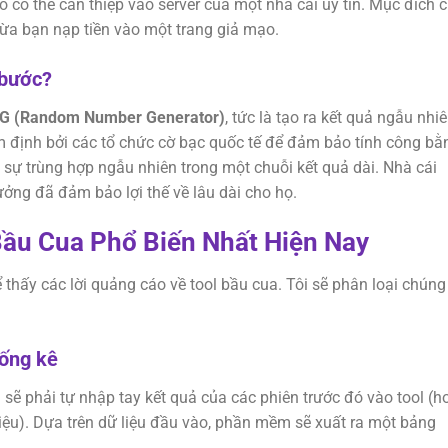
có thể can thiệp vào server của một nhà cái uy tín. Mục đích 
 lừa bạn nạp tiền vào một trang giả mạo.
 bước?
G (Random Number Generator)
, tức là tạo ra kết quả ngẫu nhiê
m định bởi các tổ chức cờ bạc quốc tế để đảm bảo tính công bằ
à sự trùng hợp ngẫu nhiên trong một chuỗi kết quả dài. Nhà cái
hưởng đã đảm bảo lợi thế về lâu dài cho họ.
Bầu Cua Phổ Biến Nhất Hiện Nay
thấy các lời quảng cáo về tool bầu cua. Tôi sẽ phân loại chúng
hống kê
n sẽ phải tự nhập tay kết quả của các phiên trước đó vào tool (h
liệu). Dựa trên dữ liệu đầu vào, phần mềm sẽ xuất ra một bảng