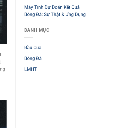
Máy Tính Dự Đoán Kết Quả
Bóng Đá: Sự Thật & Ứng Dụng
DANH MỤC
Bầu Cua
I
Bóng Đá
t
ông
LMHT