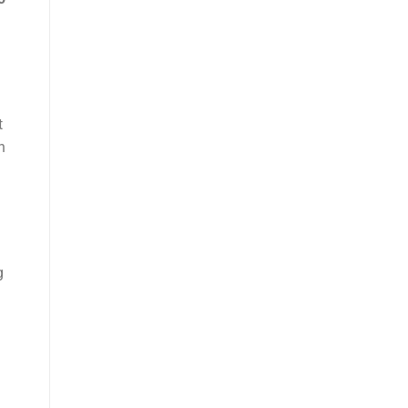
t
n
g