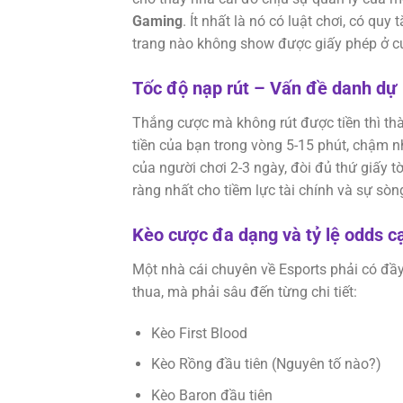
Gaming
. Ít nhất là nó có luật chơi, có qu
trang nào không show được giấy phép ở cu
Tốc độ nạp rút – Vấn đề danh dự
Thắng cược mà không rút được tiền thì thà 
tiền của bạn trong vòng 5-15 phút, chậm n
của người chơi 2-3 ngày, đòi đủ thứ giấy tờ
ràng nhất cho tiềm lực tài chính và sự sò
Kèo cược đa dạng và tỷ lệ odds c
Một nhà cái chuyên về Esports phải có đầy
thua, mà phải sâu đến từng chi tiết:
Kèo First Blood
Kèo Rồng đầu tiên (Nguyên tố nào?)
Kèo Baron đầu tiên