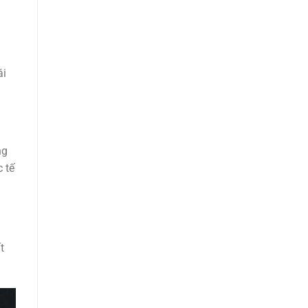
ái
ng
c tế
t