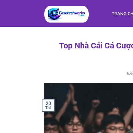
Bỏ
qua
TRANG C
nội
dung
Top Nhà Cái Cá Cượ
ĐĂ
20
Th1