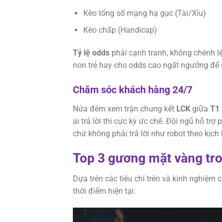
Kèo tổng số mạng hạ gục (Tài/Xỉu)
Kèo chấp (Handicap)
Tỷ lệ odds
phải cạnh tranh, không chênh l
non trẻ hay cho odds cao ngất ngưởng để 
Chăm sóc khách hàng 24/7
Nửa đêm xem trận chung kết
LCK
giữa
T1
ai trả lời thì cực kỳ ức chế. Đội ngũ hỗ tr
chứ không phải trả lời như robot theo kịch
Top 3 gương mặt vàng tro
Dựa trên các tiêu chí trên và kinh nghiệm c
thời điểm hiện tại.