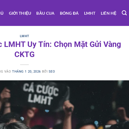
HỦ
GIỚI THIỆU
BẦU CUA
BÓNG ĐÁ
LMHT
LIÊN HỆ
LMHT
c LMHT Uy Tín: Chọn Mặt Gửi Vàng
CKTG
NG VÀO
THÁNG 1 20, 2026
BỞI
SEO