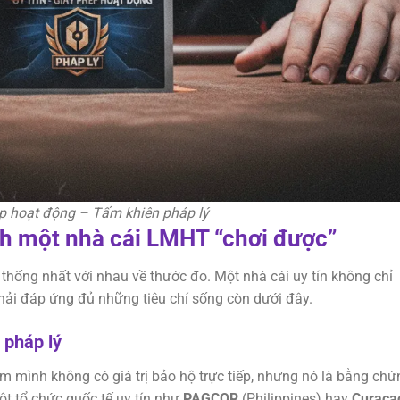
p hoạt động – Tấm khiên pháp lý
ịnh một nhà cái LMHT “chơi được”
 thống nhất với nhau về thước đo. Một nhà cái uy tín không chỉ
hải đáp ứng đủ những tiêu chí sống còn dưới đây.
 pháp lý
am mình không có giá trị bảo hộ trực tiếp, nhưng nó là bằng chứ
ột tổ chức quốc tế uy tín như
PAGCOR
(Philippines) hay
Curaca