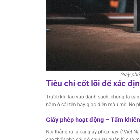
Giấy phé
Tiêu chí cốt lõi để xác đ
Trước khi lao vào danh sách, chúng ta cần
nằm ở cái tên hay giao diện màu mè. Nó p
Giấy phép hoạt động – Tấm khiên
Nói thẳng ra là cái giấy phép này ở Việt N
cho thấy nhà cái đó chịu sự quản lý của m