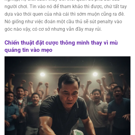
người chơi. Tin vào nó để tham khảo thì được, chứ tất tay
dựa vào thói quen của nhà cái thì sớm muộn cũng ra đê.
Nó giống như việc đoán một cầu thủ sẽ sút penalty vào
góc nào vậy, có cơ sở nhưng vẫn đầy may rủi.
Chiến thuật đặt cược thông minh thay vì mù
quáng tin vào mẹo