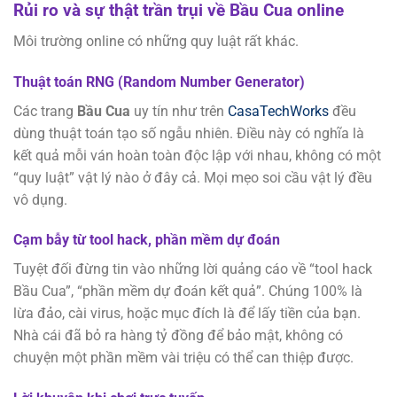
Rủi ro và sự thật trần trụi về Bầu Cua online
Môi trường online có những quy luật rất khác.
Thuật toán RNG (Random Number Generator)
Các trang
Bầu Cua
uy tín như trên
CasaTechWorks
đều
dùng thuật toán tạo số ngẫu nhiên. Điều này có nghĩa là
kết quả mỗi ván hoàn toàn độc lập với nhau, không có một
“quy luật” vật lý nào ở đây cả. Mọi mẹo soi cầu vật lý đều
vô dụng.
Cạm bẫy từ tool hack, phần mềm dự đoán
Tuyệt đối đừng tin vào những lời quảng cáo về “tool hack
Bầu Cua”, “phần mềm dự đoán kết quả”. Chúng 100% là
lừa đảo, cài virus, hoặc mục đích là để lấy tiền của bạn.
Nhà cái đã bỏ ra hàng tỷ đồng để bảo mật, không có
chuyện một phần mềm vài triệu có thể can thiệp được.