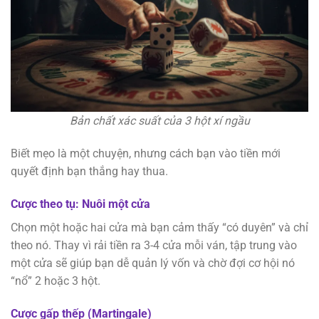
Bản chất xác suất của 3 hột xí ngầu
Biết mẹo là một chuyện, nhưng cách bạn vào tiền mới
quyết định bạn thắng hay thua.
Cược theo tụ: Nuôi một cửa
Chọn một hoặc hai cửa mà bạn cảm thấy “có duyên” và chỉ
theo nó. Thay vì rải tiền ra 3-4 cửa mỗi ván, tập trung vào
một cửa sẽ giúp bạn dễ quản lý vốn và chờ đợi cơ hội nó
“nổ” 2 hoặc 3 hột.
Cược gấp thếp (Martingale)