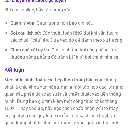
Lời khuyên khi chơi trực tuyến
Khi chơi online, hãy tập trung vào:
Quản lý vốn
: Quan trọng hơn bao giờ hết.
Soi cầu lịch sử
: Các thuật toán RNG đôi khi vẫn tạo ra
các chuỗi “cầu” ảo. Dựa vào đó để đánh theo xu hướng.
Chọn nhà cái uy tín
: Chơi ở những nơi công bằng, trả
thưởng sòng phẳng để tránh bị “bịp” bởi chính nhà cái.
Kết luận
Mẹo nhìn hình đoán con tiếp theo trong bầu cua
không
phải là chìa khóa vạn năng, mà là một tập hợp các kỹ năng
quan sát, phân tích xác suất và chiến thuật vào tiền thông
minh. Đừng bao giờ tìm kiếm một công thức chắc thắng
100%. Thay vào đó, hãy học cách chấp nhận yếu tố may
rủi, áp dụng các quy luật soi cầu một cách linh hoạt, và
quan trọng nhất là phải biết quản lý vốn, giữ cái đầu lạnh.