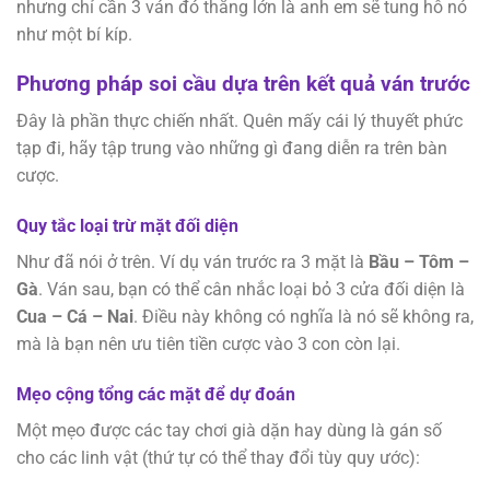
nhưng chỉ cần 3 ván đó thắng lớn là anh em sẽ tung hô nó
như một bí kíp.
Phương pháp soi cầu dựa trên kết quả ván trước
Đây là phần thực chiến nhất. Quên mấy cái lý thuyết phức
tạp đi, hãy tập trung vào những gì đang diễn ra trên bàn
cược.
Quy tắc loại trừ mặt đối diện
Như đã nói ở trên. Ví dụ ván trước ra 3 mặt là
Bầu – Tôm –
Gà
. Ván sau, bạn có thể cân nhắc loại bỏ 3 cửa đối diện là
Cua – Cá – Nai
. Điều này không có nghĩa là nó sẽ không ra,
mà là bạn nên ưu tiên tiền cược vào 3 con còn lại.
Mẹo cộng tổng các mặt để dự đoán
Một mẹo được các tay chơi già dặn hay dùng là gán số
cho các linh vật (thứ tự có thể thay đổi tùy quy ước):