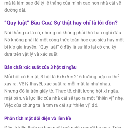
mà là làm sao để tỷ lệ thắng của mình cao hơn nhà cái về
đường dài.
“Quy luật” Bầu Cua: Sự thật hay chỉ là lời đồn?
Nói thẳng ra là có, nhưng nó không phải thứ bạn nghĩ đâu.
Nó không phải là một công thức toán học cao siêu hay một
bí kíp gia truyền. “Quy luật” ở đây là sự lặp lại có chu kỳ
dựa trên vật lý và xác suất.
Bản chất xác suất của 3 hột xí ngầu
Mỗi hột có 6 mặt, 3 hột là 6x6x6 = 216 trường hợp có thể
xảy ra. Về lý thuyết, xác suất ra mỗi mặt là như nhau.
Nhưng đó là trên giấy tờ. Thực tế, chất lượng hột xí ngầu,
mặt bàn, và lực lắc của nhà cái sẽ tạo ra một “thiên vị” nhẹ.
Việc của chúng ta là tìm ra cái sự “thiên vị” đó.
Phân tích mặt đối diện và liền kề
Đây là kiến thức cơ bản nhất mà nhiều người bỏ qua. Trên