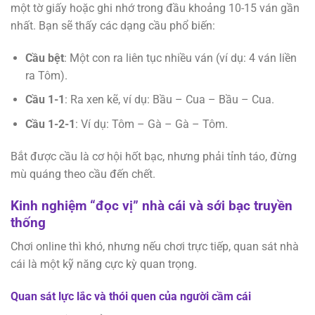
một tờ giấy hoặc ghi nhớ trong đầu khoảng 10-15 ván gần
nhất. Bạn sẽ thấy các dạng cầu phổ biến:
Cầu bệt
: Một con ra liên tục nhiều ván (ví dụ: 4 ván liền
ra Tôm).
Cầu 1-1
: Ra xen kẽ, ví dụ: Bầu – Cua – Bầu – Cua.
Cầu 1-2-1
: Ví dụ: Tôm – Gà – Gà – Tôm.
Bắt được cầu là cơ hội hốt bạc, nhưng phải tỉnh táo, đừng
mù quáng theo cầu đến chết.
Kinh nghiệm “đọc vị” nhà cái và sới bạc truyền
thống
Chơi online thì khó, nhưng nếu chơi trực tiếp, quan sát nhà
cái là một kỹ năng cực kỳ quan trọng.
Quan sát lực lắc và thói quen của người cầm cái