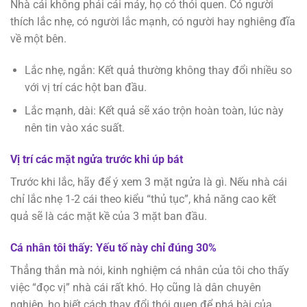
Nhà cái không phải cái máy, họ có thói quen. Có người
thích lắc nhẹ, có người lắc mạnh, có người hay nghiêng đĩa
về một bên.
Lắc nhẹ, ngắn: Kết quả thường không thay đổi nhiều so
với vị trí các hột ban đầu.
Lắc mạnh, dài: Kết quả sẽ xáo trộn hoàn toàn, lúc này
nên tin vào xác suất.
Vị trí các mặt ngửa trước khi úp bát
Trước khi lắc, hãy để ý xem 3 mặt ngửa là gì. Nếu nhà cái
chỉ lắc nhẹ 1-2 cái theo kiểu “thủ tục”, khả năng cao kết
quả sẽ là các mặt kề của 3 mặt ban đầu.
Cá nhân tôi thấy: Yếu tố này chỉ đúng 30%
Thẳng thắn mà nói, kinh nghiệm cá nhân của tôi cho thấy
việc “đọc vị” nhà cái rất khó. Họ cũng là dân chuyên
nghiệp, họ biết cách thay đổi thói quen để phá bài của