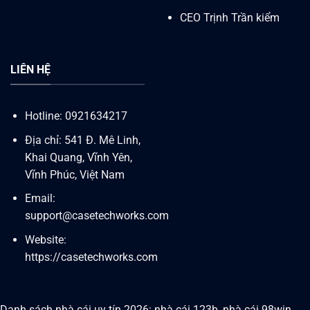
CEO Trịnh Trần kiểm
LIÊN HỆ
Hotline: 0921634217
Địa chỉ: 541 Đ. Mê Linh,
Khai Quang, Vĩnh Yên,
Vĩnh Phúc, Việt Nam
Email:
support@casetechworks.com
Website:
https://casetechworks.com
Danh sách nhà cái uy tín 2026:
nhà cái 123b
,
nhà cái 98win
,